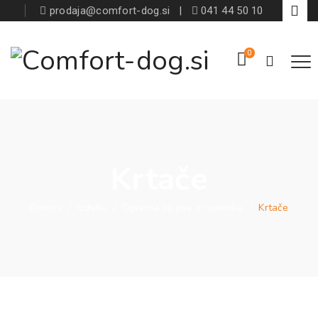
prodaja@comfort-dog.si
|
041 44 50 10
0
Krtače
Domov
/
Izdelki
/
Oprema za pse in vodnike
/
Krtače