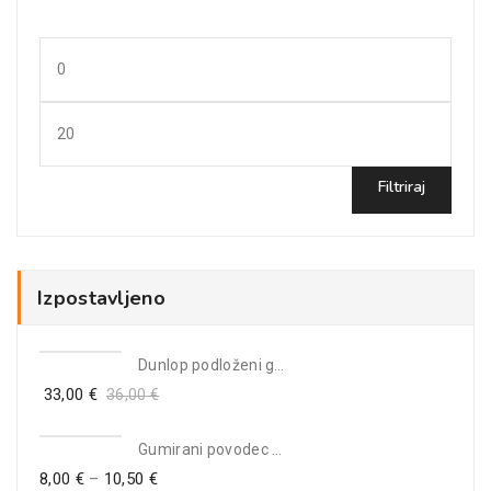
Min
cena
Max
cena
Filtriraj
Izpostavljeno
Dunlop podloženi gumijasti škornji
33,00
€
36,00
€
Gumirani povodec za pse (do 2m)
8,00
€
–
10,50
€