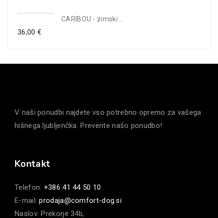
CARIBOU - zimski kombiniran škorenj 36 - 47
36,00
€
V naši ponudbi najdete vso potrebno opremo za vašega
hišnega ljubljenčka. Preverite našo ponudbo!
Kontakt
Telefon:
+386 41 44 50 10
E-mail:
prodaja@comfort-dog.si
Naslov: Prekorje 34b,