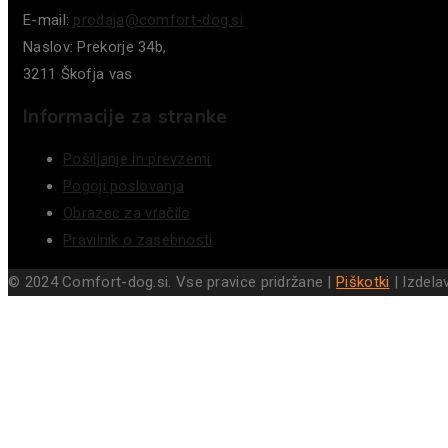
E-mail:
prodaja@comfort-dog.si
Naslov: Prekorje 34b,
3211 Škofja vas
Informacije za stranke
Pošiljanje in prevzemi
Pogoji poslovanja
Obrazec za vračilo
Pravilnik o zasebnosti
© 2024 Comfort-dog.si. Vse pravice pridržane |
Piškotki
| Izdelav