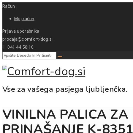
Račun
Moj račun
Prijava uporabnika
prodaja@comfort-dog.si
|
041 44 50 10
Vse za vašega pasjega ljubljenčka.
VINILNA PALICA ZA
PRINAŠANJE K-835