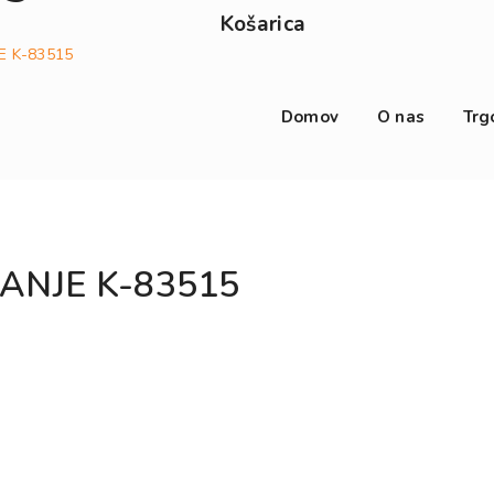
Košarica
E K-83515
Domov
O nas
Trg
ANJE K-83515