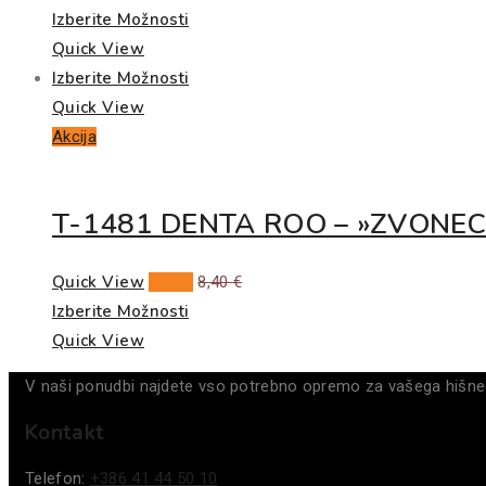
Izberite Možnosti
Quick View
Izberite Možnosti
Quick View
Akcija
T-1481 DENTA ROO – »ZVONEC
Quick View
7,01
€
8,40
€
Izberite Možnosti
Quick View
V naši ponudbi najdete vso potrebno opremo za vašega hišneg
Kontakt
Telefon:
+386 41 44 50 10