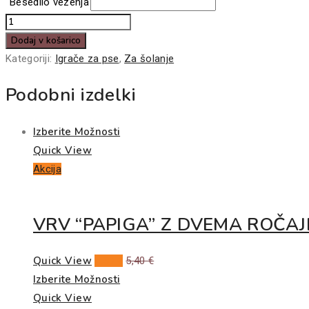
Besedilo vezenja
VINILNA
PALICA
Dodaj v košarico
ZA
Kategoriji:
Igrače za pse
,
Za šolanje
PRINAŠANJE
Podobni izdelki
K-
83515
Izberite Možnosti
količina
Quick View
Akcija
VRV “PAPIGA” Z DVEMA ROČAJ
Quick View
4,50
€
5,40
€
Izberite Možnosti
Quick View