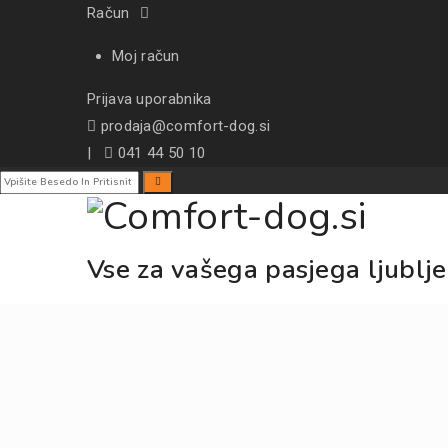
Račun
Moj račun
Prijava uporabnika
prodaja@comfort-dog.si
|
041 44 50 10
Vse za vašega pasjega ljublje