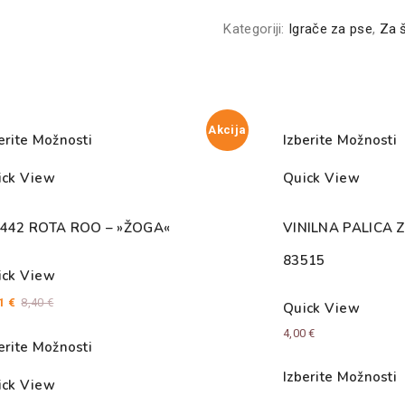
IZ
JUTE
Kategoriji:
Igrače za pse
,
Za 
K-
83524
količina
Akcija
erite Možnosti
Izberite Možnosti
ick View
Quick View
1442 ROTA ROO – »ŽOGA«
VINILNA PALICA 
83515
ick View
01
€
8,40
€
Quick View
4,00
€
erite Možnosti
Izberite Možnosti
ick View