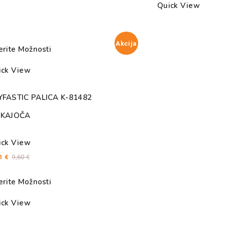
Quick View
Akcija
erite Možnosti
ick View
YFASTIC PALICA K-81482
SKAJOČA
ick View
01
€
9,60
€
erite Možnosti
ick View