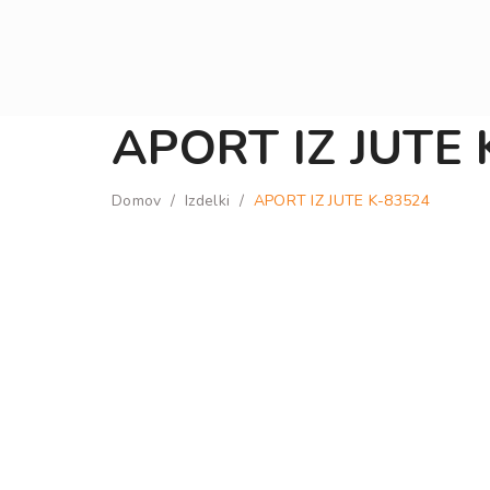
APORT IZ JUTE 
Domov
/
Izdelki
/
APORT IZ JUTE K-83524