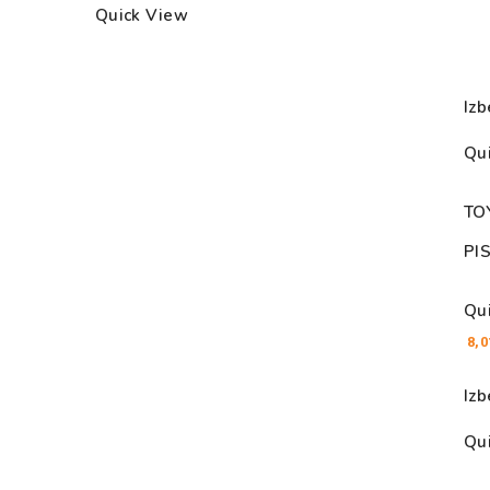
Quick View
Izb
Qu
TO
PI
Qu
8,
Izb
Qu