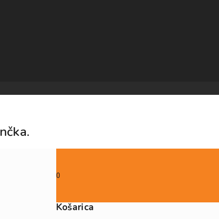
nčka.
0
Košarica