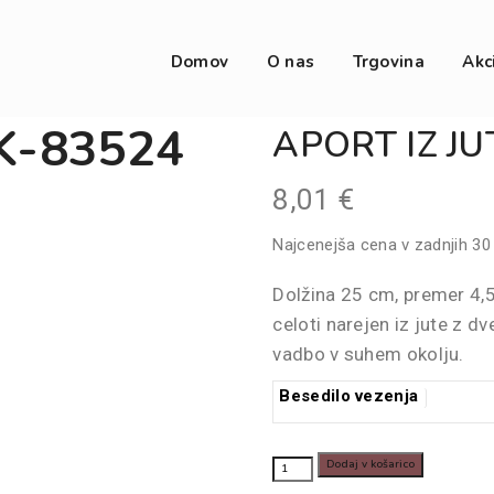
Domov
O nas
Trgovina
Akc
K-83524
APORT IZ JU
8,01
€
Najcenejša cena v zadnjih 30
Dolžina 25 cm, premer 4,
celoti narejen iz jute z 
vadbo v suhem okolju.
Besedilo vezenja
APORT
Dodaj v košarico