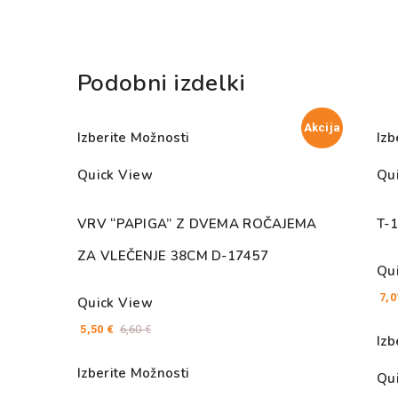
Podobni izdelki
Akcija
Izberite Možnosti
Izb
Quick View
Qu
VRV “PAPIGA” Z DVEMA ROČAJEMA
T-
ZA VLEČENJE 38CM D-17457
Qu
7,
Quick View
5,50
€
6,60
€
Izb
Izberite Možnosti
Qu