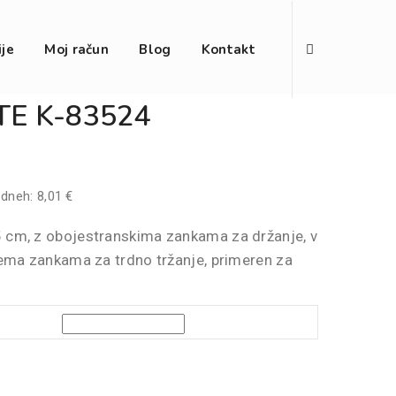
ije
Moj račun
Blog
Kontakt
TE K-83524
 dneh:
8,01
€
5 cm, z obojestranskima zankama za držanje, v
dvema zankama za trdno tržanje, primeren za