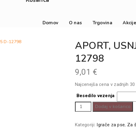
Košarica
Domov
O nas
Trgovina
Akcij
,5 D-12798
APORT, USNJ
12798
9,01
€
Najcenejša cena v zadnjih 30
Besedilo vezenja
APORT,
Dodaj v košarico
USNJEN
-
Kategoriji:
Igrače za pse
,
Za š
VALJ,