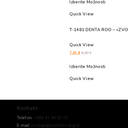
Izberite Možnosti
Quick View
T-1481 DENTA ROO – »ZV
Quick View
7,01
€
8,40
€
Izberite Možnosti
Quick View
Kontakt
Telefon:
+386 41 44 50 10
E-mail:
prodaja@comfort-dog.si