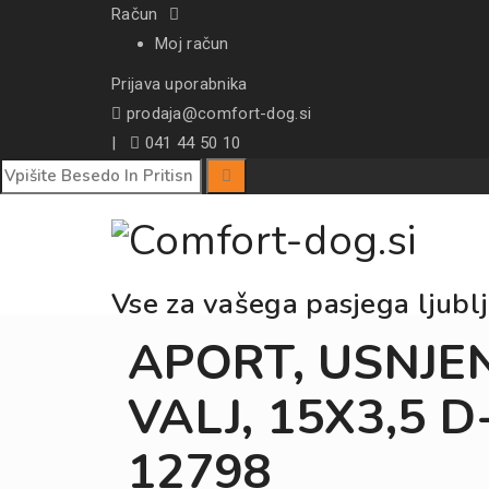
Račun
Moj račun
Prijava uporabnika
prodaja@comfort-dog.si
|
041 44 50 10
Vse za vašega pasjega ljubl
APORT, USNJEN
VALJ, 15X3,5 D
12798