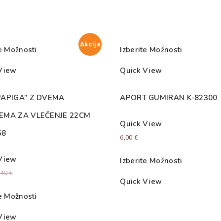
15X3,5
D-
12798
količina
Akcija
te Možnosti
Izberite Možnosti
View
Quick View
PAPIGA” Z DVEMA
APORT GUMIRAN K-82300
EMA ZA VLEČENJE 22CM
Quick View
58
6,00
€
View
Izberite Možnosti
,40
€
Quick View
te Možnosti
View