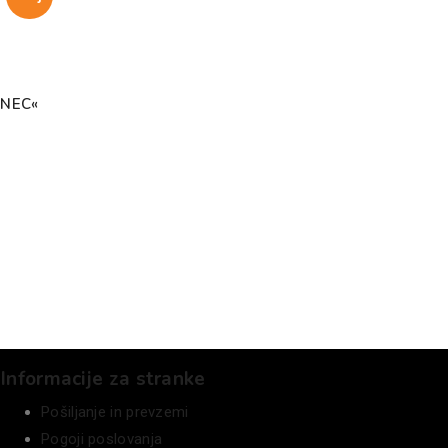
ONEC«
Informacije za stranke
Pošiljanje in prevzemi
Pogoji poslovanja