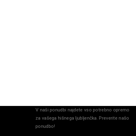
V naši ponudbi najdete vso potrebno opremo
za vašega hišnega ljubljenčka. Preverite našo
ponudbo!