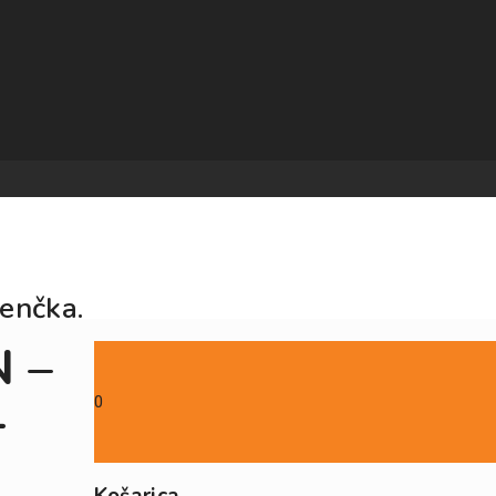
jenčka.
 –
-
0