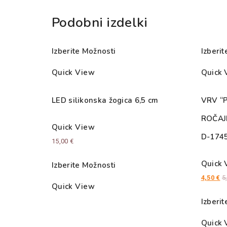
Podobni izdelki
Izberite Možnosti
Izberi
Quick View
Quick 
LED silikonska žogica 6,5 cm
VRV “
ROČAJ
Quick View
D-174
15,00
€
Quick 
Izberite Možnosti
4,50
€
5
Quick View
Izberi
Quick 