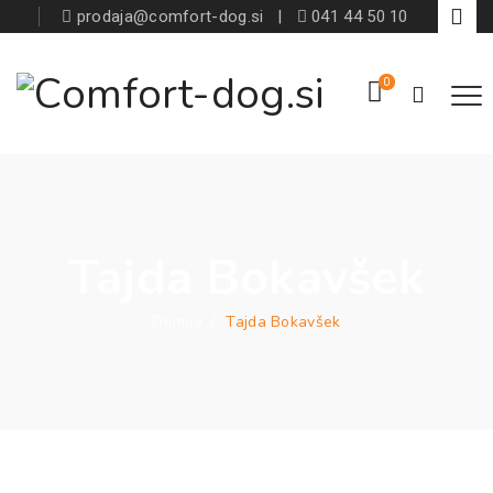
prodaja@comfort-dog.si
|
041 44 50 10
0
Tajda Bokavšek
Domov
/
Tajda Bokavšek